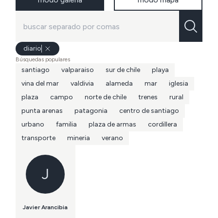
diario
Búsquedas populares
santiago
valparaiso
sur de chile
playa
vina del mar
valdivia
alameda
mar
iglesia
plaza
campo
norte de chile
trenes
rural
punta arenas
patagonia
centro de santiago
urbano
familia
plaza de armas
cordillera
transporte
mineria
verano
J
Javier Arancibia