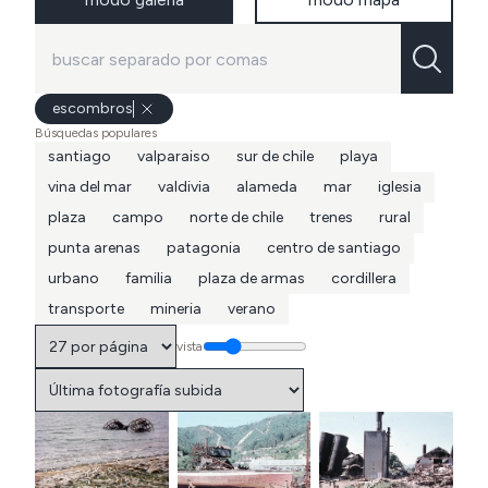
escombros
Búsquedas populares
santiago
valparaiso
sur de chile
playa
vina del mar
valdivia
alameda
mar
iglesia
plaza
campo
norte de chile
trenes
rural
punta arenas
patagonia
centro de santiago
urbano
familia
plaza de armas
cordillera
transporte
mineria
verano
vista