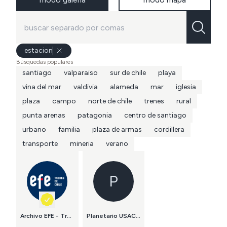
estacion
Búsquedas populares
santiago
valparaiso
sur de chile
playa
vina del mar
valdivia
alameda
mar
iglesia
plaza
campo
norte de chile
trenes
rural
punta arenas
patagonia
centro de santiago
urbano
familia
plaza de armas
cordillera
transporte
mineria
verano
P
Archivo EFE - Trenes de Chile
Planetario USACH Fundación