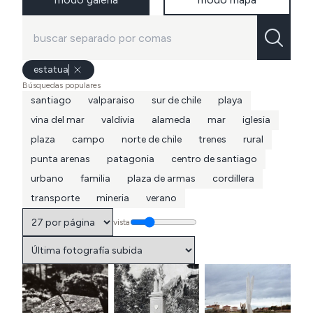
estatua
Búsquedas populares
santiago
valparaiso
sur de chile
playa
vina del mar
valdivia
alameda
mar
iglesia
plaza
campo
norte de chile
trenes
rural
punta arenas
patagonia
centro de santiago
urbano
familia
plaza de armas
cordillera
transporte
mineria
verano
vista