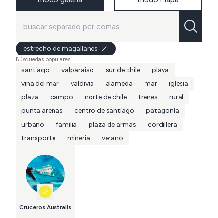
estrecho de magallanes
Búsquedas populares
santiago
valparaiso
sur de chile
playa
vina del mar
valdivia
alameda
mar
iglesia
plaza
campo
norte de chile
trenes
rural
punta arenas
centro de santiago
patagonia
urbano
familia
plaza de armas
cordillera
transporte
mineria
verano
Cruceros Australis