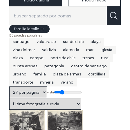
familia lacalle
Búsquedas populares
santiago
valparaiso
sur de chile
playa
vina del mar
valdivia
alameda
mar
iglesia
plaza
campo
norte de chile
trenes
rural
punta arenas
patagonia
centro de santiago
urbano
familia
plaza de armas
cordillera
transporte
mineria
verano
vista