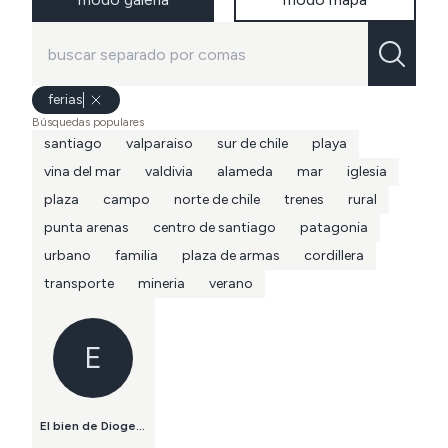
ferias
Búsquedas populares
santiago
valparaiso
sur de chile
playa
vina del mar
valdivia
alameda
mar
iglesia
plaza
campo
norte de chile
trenes
rural
punta arenas
centro de santiago
patagonia
urbano
familia
plaza de armas
cordillera
transporte
mineria
verano
E
El bien de Diogenes