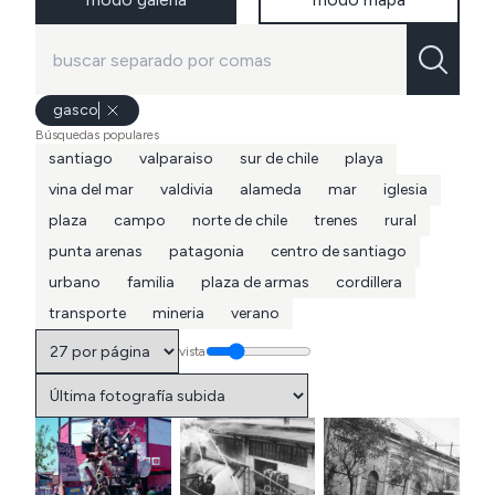
gasco
Búsquedas populares
santiago
valparaiso
sur de chile
playa
vina del mar
valdivia
alameda
mar
iglesia
plaza
campo
norte de chile
trenes
rural
punta arenas
patagonia
centro de santiago
urbano
familia
plaza de armas
cordillera
transporte
mineria
verano
vista