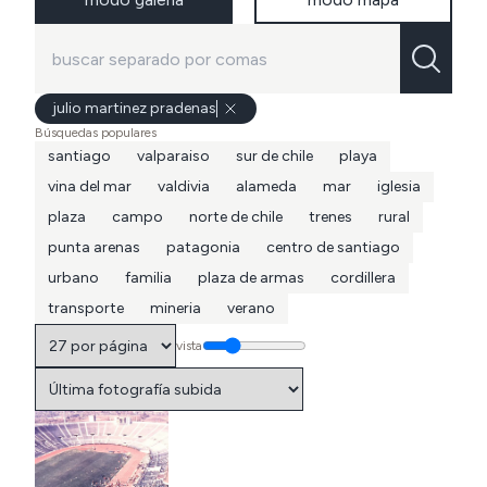
julio martinez pradenas
Búsquedas populares
santiago
valparaiso
sur de chile
playa
vina del mar
valdivia
alameda
mar
iglesia
plaza
campo
norte de chile
trenes
rural
punta arenas
patagonia
centro de santiago
urbano
familia
plaza de armas
cordillera
transporte
mineria
verano
vista