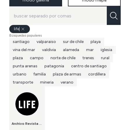
life
Búsquedas populares
santiago
valparaiso
sur de chile
playa
vina del mar
valdivia
alameda
mar
iglesia
plaza
campo
norte de chile
trenes
rural
punta arenas
patagonia
centro de santiago
urbano
familia
plaza de armas
cordillera
transporte
mineria
verano
Archivo Revista LIFE