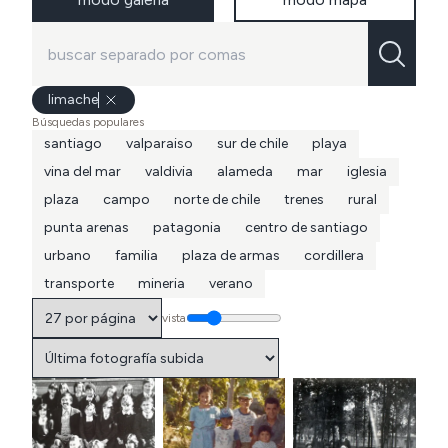
limache
Búsquedas populares
santiago
valparaiso
sur de chile
playa
vina del mar
valdivia
alameda
mar
iglesia
plaza
campo
norte de chile
trenes
rural
punta arenas
patagonia
centro de santiago
urbano
familia
plaza de armas
cordillera
transporte
mineria
verano
vista