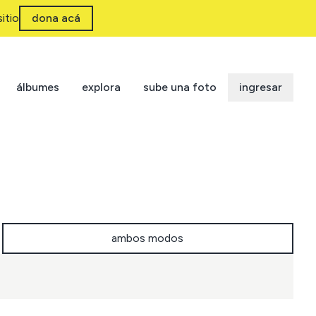
itio
dona acá
álbumes
explora
sube una foto
ingresar
ambos modos