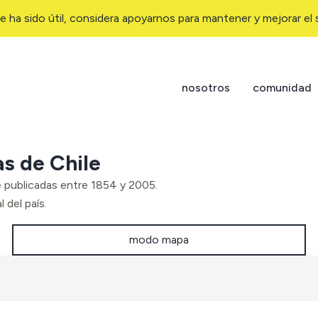
e ha sido útil, considera apoyarnos para mantener y mejorar el s
nosotros
comunidad
as de Chile
e publicadas entre 1854 y 2005.
 del país.
modo mapa