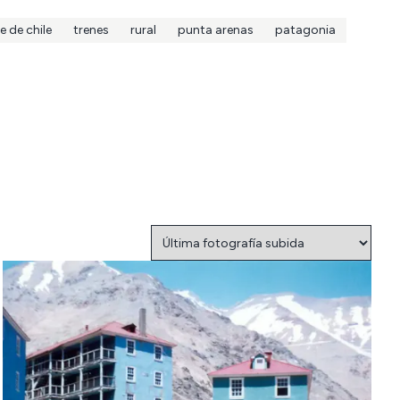
e de chile
trenes
rural
punta arenas
patagonia