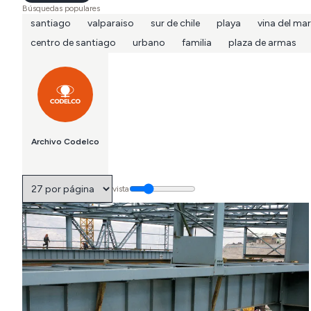
Búsquedas populares
santiago
valparaiso
sur de chile
playa
vina del mar
centro de santiago
urbano
familia
plaza de armas
Archivo Codelco
vista