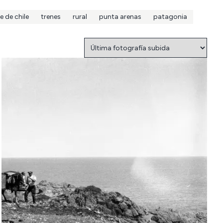
e de chile
trenes
rural
punta arenas
patagonia