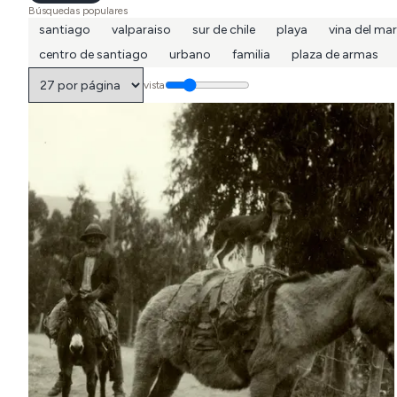
Búsquedas populares
santiago
valparaiso
sur de chile
playa
vina del mar
centro de santiago
urbano
familia
plaza de armas
vista