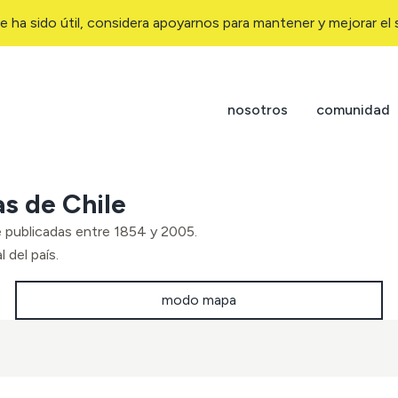
e ha sido útil, considera apoyarnos para mantener y mejorar el s
nosotros
comunidad
as de Chile
e publicadas entre 1854 y 2005.
 del país.
modo mapa