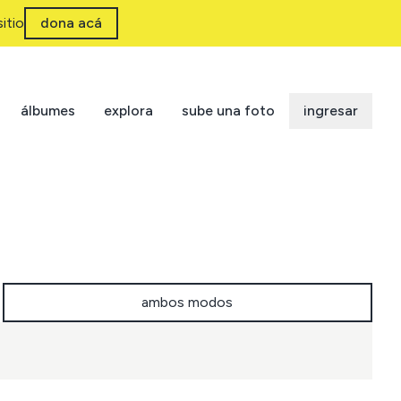
itio
dona acá
álbumes
explora
sube una foto
ingresar
ambos modos