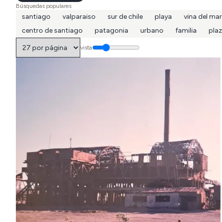
Búsquedas populares
santiago
valparaiso
sur de chile
playa
vina del mar
centro de santiago
patagonia
urbano
familia
pla
vista