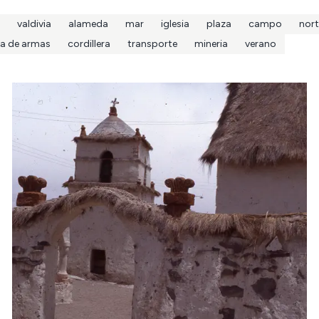
valdivia
alameda
mar
iglesia
plaza
campo
nort
za de armas
cordillera
transporte
mineria
verano