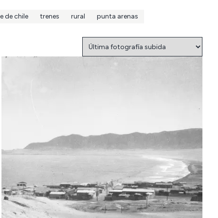
e de chile
trenes
rural
punta arenas