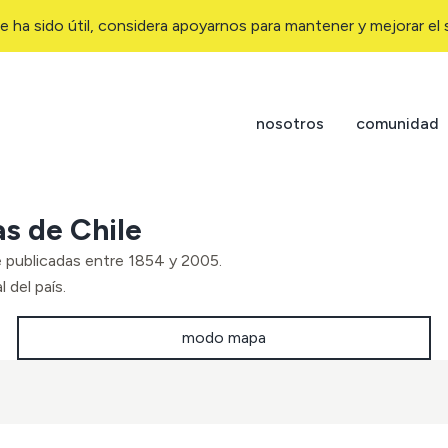
e ha sido útil, considera apoyarnos para mantener y mejorar el s
nosotros
comunidad
as de Chile
e publicadas entre 1854 y 2005.
 del país.
modo mapa