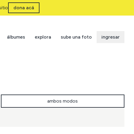
itio
dona acá
álbumes
explora
sube una foto
ingresar
ambos modos