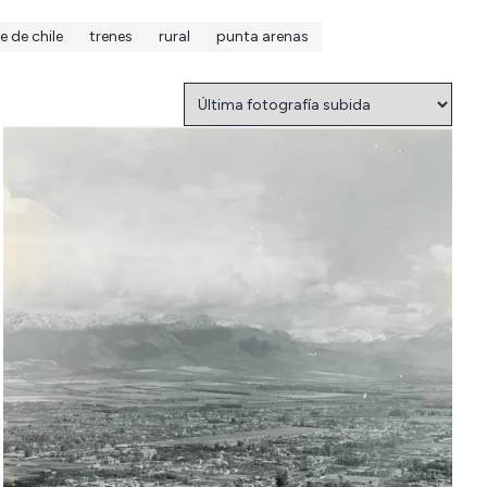
e de chile
trenes
rural
punta arenas