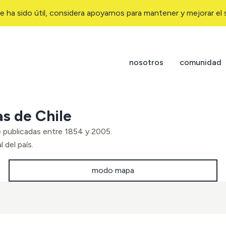
e ha sido útil, considera apoyarnos para mantener y mejorar el s
nosotros
comunidad
as de Chile
e publicadas entre 1854 y 2005.
 del país.
modo mapa