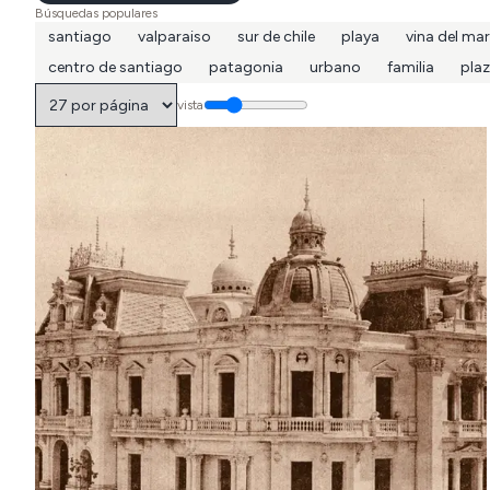
Búsquedas populares
santiago
valparaiso
sur de chile
playa
vina del mar
centro de santiago
patagonia
urbano
familia
pla
vista