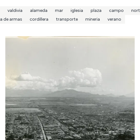
valdivia
alameda
mar
iglesia
plaza
campo
nort
za de armas
cordillera
transporte
mineria
verano