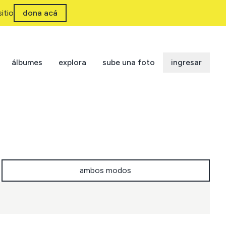
itio
dona acá
álbumes
explora
sube una foto
ingresar
ambos modos