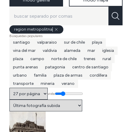
region metropolitna
Búsquedas populares
santiago
valparaiso
sur de chile
playa
vina del mar
valdivia
alameda
mar
iglesia
plaza
campo
norte de chile
trenes
rural
punta arenas
patagonia
centro de santiago
urbano
familia
plaza de armas
cordillera
transporte
mineria
verano
vista