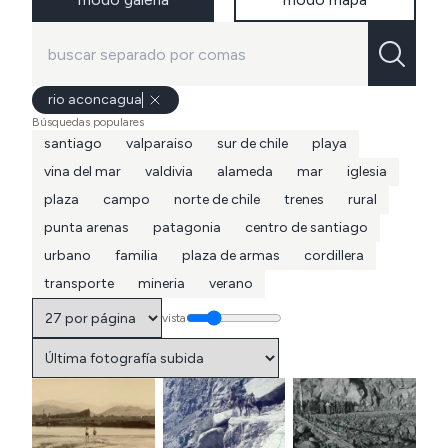
rio aconcagua
Búsquedas populares
santiago
valparaiso
sur de chile
playa
vina del mar
valdivia
alameda
mar
iglesia
plaza
campo
norte de chile
trenes
rural
punta arenas
patagonia
centro de santiago
urbano
familia
plaza de armas
cordillera
transporte
mineria
verano
vista