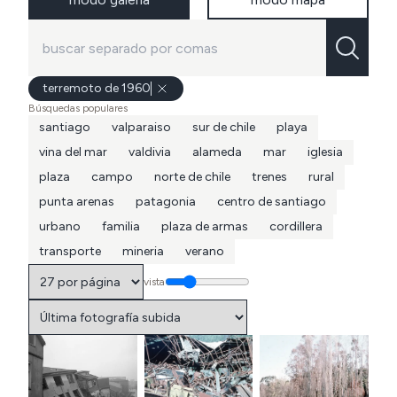
terremoto de 1960
Búsquedas populares
santiago
valparaiso
sur de chile
playa
vina del mar
valdivia
alameda
mar
iglesia
plaza
campo
norte de chile
trenes
rural
punta arenas
patagonia
centro de santiago
urbano
familia
plaza de armas
cordillera
transporte
mineria
verano
vista