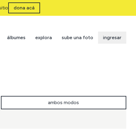
itio
dona acá
álbumes
explora
sube una foto
ingresar
ambos modos