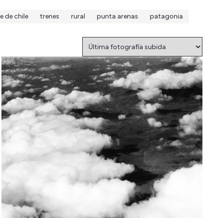
e de chile
trenes
rural
punta arenas
patagonia