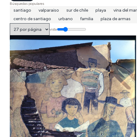
Búsquedas populares
santiago
valparaiso
sur de chile
playa
vina del mar
centro de santiago
urbano
familia
plaza de armas
vista