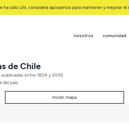
e ha sido útil, considera apoyarnos para mantener y mejorar el s
nosotros
comunidad
as de Chile
e publicadas entre 1854 y 2005.
 del país.
modo mapa