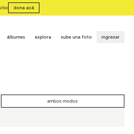
itio
dona acá
álbumes
explora
sube una foto
ingresar
ambos modos