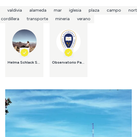
valdivia
alameda
mar
iglesia
plaza
campo
nort
cordillera
transporte
mineria
verano
Helma Schlack Sievers
Observatorio Patrimonial UGM Universidad