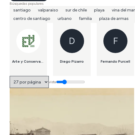
Búsquedas populares
santiago
valparaiso
sur de chile
playa
vina del mar
centro de santiago
urbano
familia
plaza de armas
D
F
Arte y Conservación del Patrimonio USS
Diego Pizarro
Fernando Purcell
vista