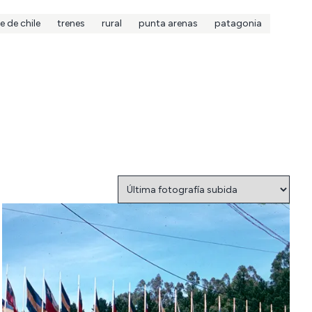
e de chile
trenes
rural
punta arenas
patagonia