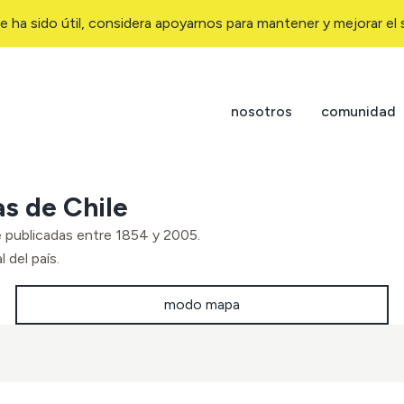
e ha sido útil, considera apoyarnos para mantener y mejorar el s
nosotros
comunidad
as de Chile
e publicadas entre 1854 y 2005.
 del país.
modo mapa