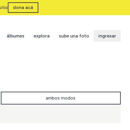
itio
dona acá
álbumes
explora
sube una foto
ingresar
ambos modos