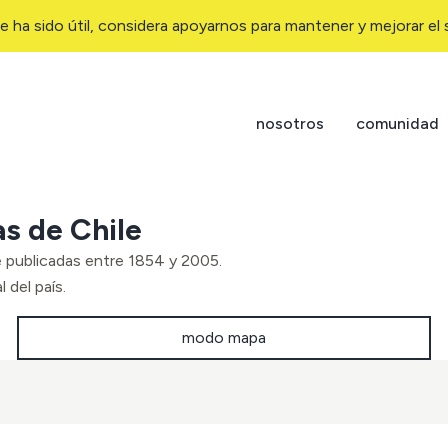
e ha sido útil, considera apoyarnos para mantener y mejorar el s
nosotros
comunidad
as de Chile
e publicadas entre 1854 y 2005.
 del país.
modo mapa