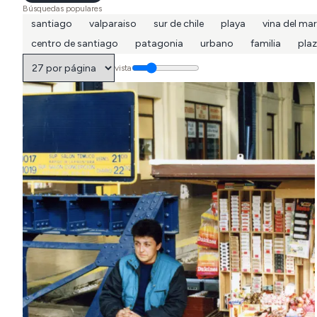
Búsquedas populares
santiago
valparaiso
sur de chile
playa
vina del mar
centro de santiago
patagonia
urbano
familia
pla
vista