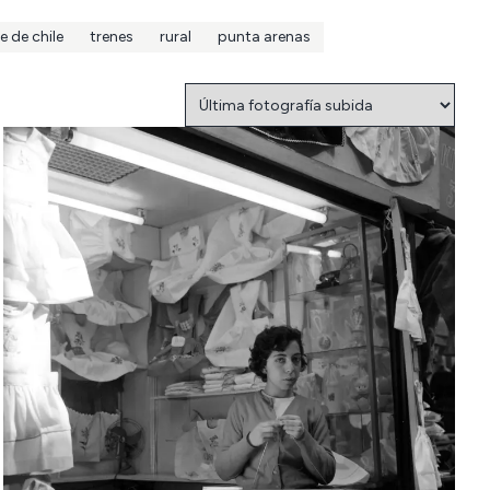
e de chile
trenes
rural
punta arenas