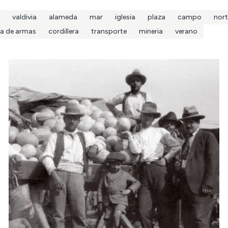
valdivia
alameda
mar
iglesia
plaza
campo
nort
za de armas
cordillera
transporte
mineria
verano