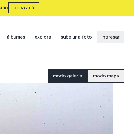
itio
dona acá
álbumes
explora
sube una foto
ingresar
modo galería
modo mapa