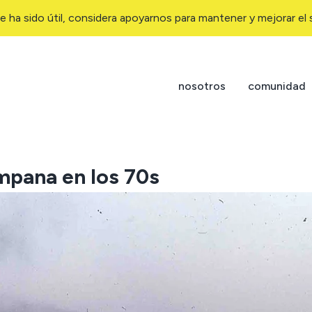
e ha sido útil, considera apoyarnos para mantener y mejorar el s
nosotros
comunidad
mpana en los 70s