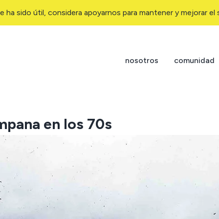
e ha sido útil, considera apoyarnos para mantener y mejorar el s
nosotros
comunidad
mpana en los 70s