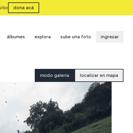
itio
dona acá
álbumes
explora
sube una foto
ingresar
modo galería
localizar en mapa