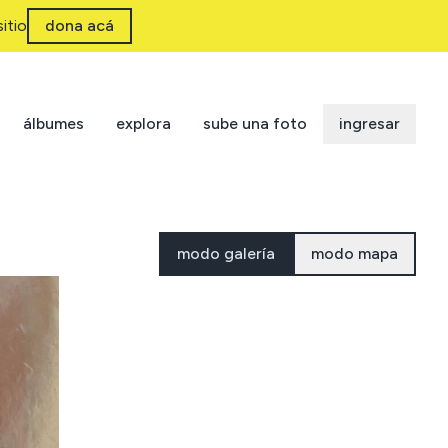
itio
dona acá
álbumes
explora
sube una foto
ingresar
modo galería
modo mapa