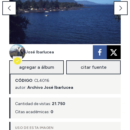
José Ibarlucea
agregar a álbum
citar fuente
CÓDIGO
:
CL
4016
autor:
Archivo José Ibarlucea
Cantidad de vistas:
21.750
Citas académicas:
0
USO DE ESTA IMAGEN