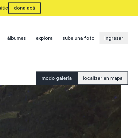
itio
dona acá
álbumes
explora
sube una foto
ingresar
modo galería
localizar en mapa