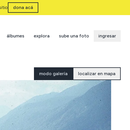
itio
dona acá
álbumes
explora
sube una foto
ingresar
modo galería
localizar en mapa