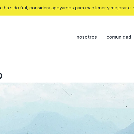
e ha sido útil, considera apoyarnos para mantener y mejorar el s
nosotros
comunidad
0