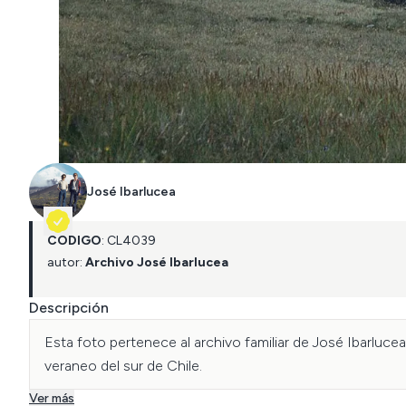
José Ibarlucea
CÓDIGO
:
CL
4039
autor:
Archivo José Ibarlucea
Descripción
Esta foto pertenece al archivo familiar de José Ibarlucea
veraneo del sur de Chile. 
Ver más