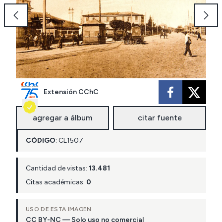
Extensión CChC
agregar a álbum
citar fuente
CÓDIGO
:
CL
1507
Cantidad de vistas:
13.481
Citas académicas:
0
USO DE ESTA IMAGEN
CC BY-NC — Solo uso no comercial