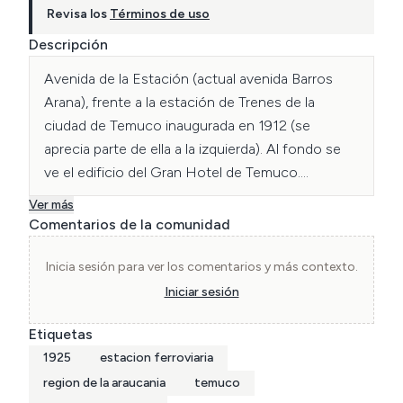
Revisa los
Términos de uso
Descripción
Avenida de la Estación (actual avenida Barros 
Arana), frente a la estación de Trenes de la 
ciudad de Temuco inaugurada en 1912 (se 
aprecia parte de ella a la izquierda). Al fondo se 
ve el edificio del Gran Hotel de Temuco.

Ver más
Autor desconocido de la fotografía. Archivo 
Comentarios de la comunidad
CChC.
Inicia sesión para ver los comentarios y más contexto.
Iniciar sesión
Etiquetas
1925
estacion ferroviaria
region de la araucania
temuco