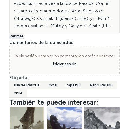
expedición, esta vez a la Isla de Pascua. Con él 
viajaron cinco arqueó­logos: Arne Skjølsvold 
(Noruega), Gonzalo Figueroa (Chile), y Edwin N. 
Ferdon, William T. Mulloy y Carlyle S. Smith (EE. 
UU.).

Ver más
Comentarios de la comunidad
En la Isla de Pascua existen alrededor de la línea 
de costa y a campo abierto, estatuas colosales 
Inicia sesión para ver los comentarios y más contexto.
de piedra (llamadas «moai» en el idioma local).

Iniciar sesión
Etiquetas
Durante mucho tiempo, se mantuvo la creencia 
Isla de Pascua
moai
rapa nui
Rano Raraku
de que las estatuas en la cantera de Rano Raraku 
eran solo cabezas.

chile
También te puede interesar:
Las excavaciones realizadas por Heyerdahl y su 
equipo de investigación revelaron que las 
cabezas no eran más que la punta del iceberg, ya 