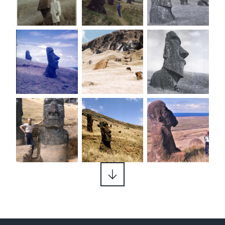
que debajo de las mismas fueron encontrados 
colosos de gran altura en forma de enormes 
torsos.

Los miembros de la expedición tuvieron también 
acceso a algunas cuevas de la isla. Allí 
encontraron colecciones de pequeñas 
esculturas antiguas, las cuales de acuerdo a los 
residentes nativos se almacenaban como 
reliquias sagradas. Hasta entonces, esas 
esculturas eran desconocidas fuera de la Isla de 
Pascua. Heyerdahl compró cientos de aquellos 
objetos.

n 1957, Heyerdahl publicó un libro sobre esta 
expedición con el nombre de: «Aku-Aku: el 
misterio de la Isla de Pascua». Al igual que el 
anterior libro sobre la expedición Kon-Tiki, este 