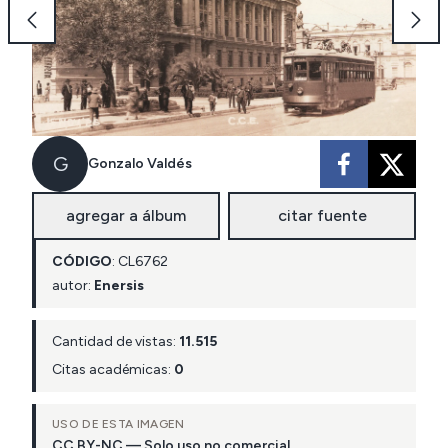
G
Gonzalo Valdés
agregar a álbum
citar fuente
CÓDIGO
:
CL
6762
autor:
Enersis
Cantidad de vistas:
11.515
Citas académicas:
0
USO DE ESTA IMAGEN
CC BY-NC — Solo uso no comercial