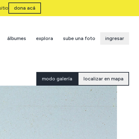
itio
dona acá
álbumes
explora
sube una foto
ingresar
modo galería
localizar en mapa