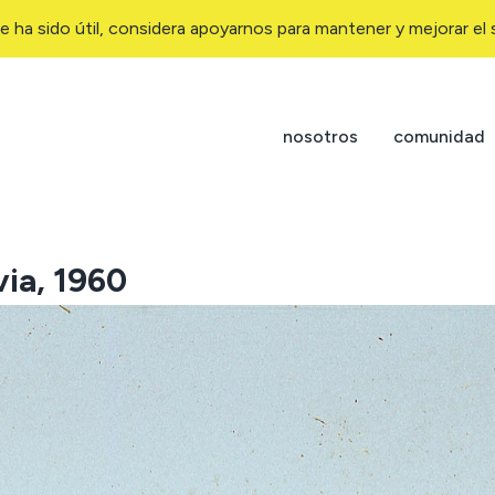
e ha sido útil, considera apoyarnos para mantener y mejorar el s
nosotros
comunidad
via, 1960