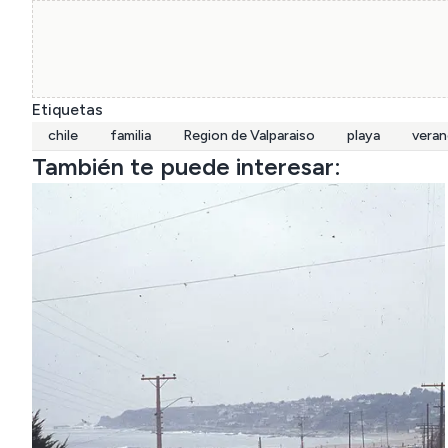
Etiquetas
chile
familia
Region de Valparaiso
playa
vera
También te puede interesar: