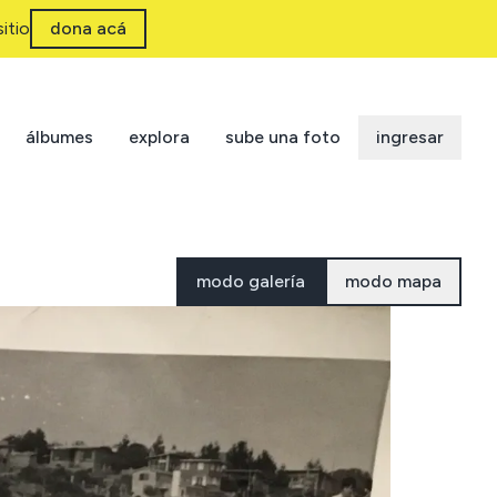
itio
dona acá
álbumes
explora
sube una foto
ingresar
modo galería
modo mapa