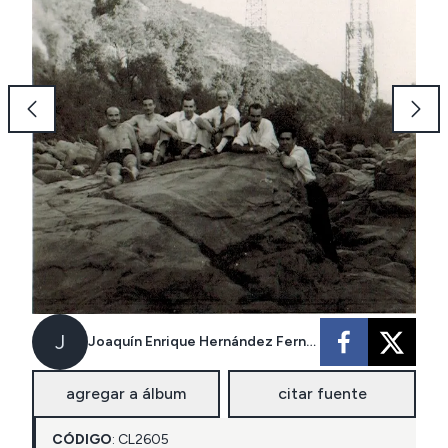
J
Joaquín Enrique Hernández Fernández
agregar a álbum
citar fuente
CÓDIGO
:
CL
2605