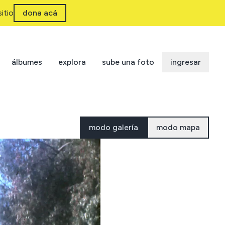
itio
dona acá
álbumes
explora
sube una foto
ingresar
modo galería
modo mapa