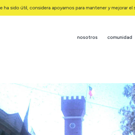
e ha sido útil, considera apoyarnos para mantener y mejorar el s
nosotros
comunidad