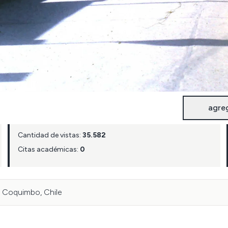
agre
Cantidad de vistas:
35.582
Citas académicas:
0
a, Coquimbo, Chile