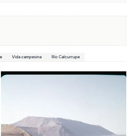
le
Vida campesina
Río Calcurrupe