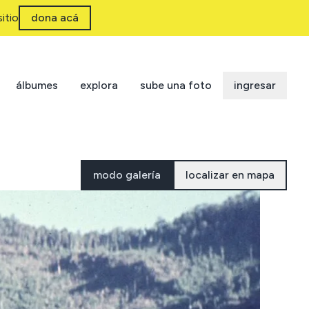
itio
dona acá
álbumes
explora
sube una foto
ingresar
modo galería
localizar en mapa