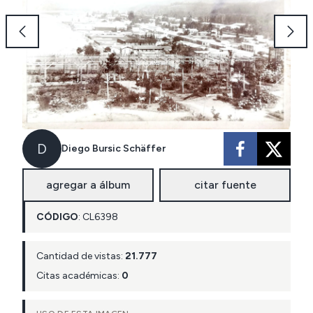
D
Diego Bursic Schäffer
agregar a álbum
citar fuente
CÓDIGO
:
CL
6398
Cantidad de vistas:
21.777
Citas académicas:
0