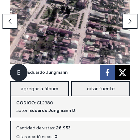
E
Eduardo Jungmann
agregar a álbum
citar fuente
CÓDIGO
:
CL
2380
autor:
Eduardo Jungmann D.
Cantidad de vistas:
26.953
Citas académicas:
0