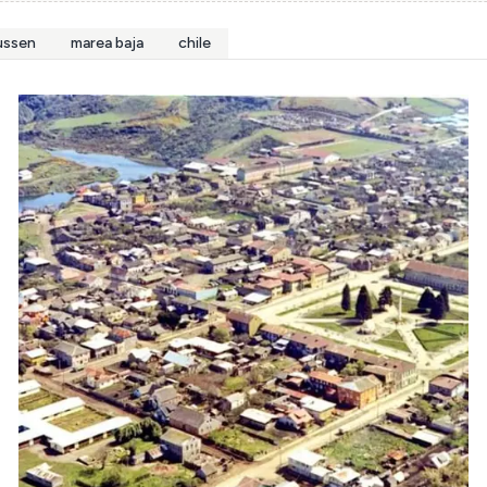
aussen
marea baja
chile