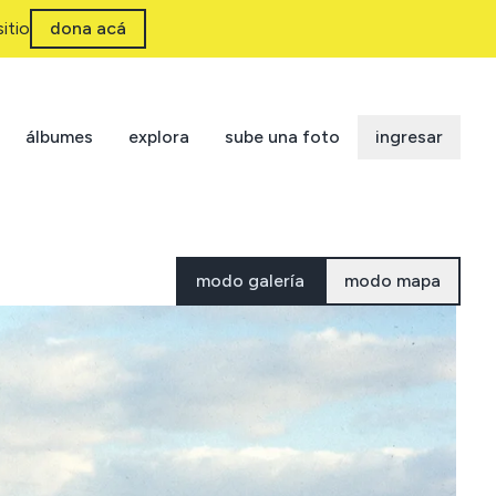
itio
dona acá
álbumes
explora
sube una foto
ingresar
modo galería
modo mapa