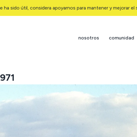
e ha sido útil, considera apoyarnos para mantener y mejorar el s
nosotros
comunidad
1971