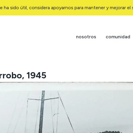
e ha sido útil, considera apoyarnos para mantener y mejorar el s
nosotros
comunidad
rrobo, 1945