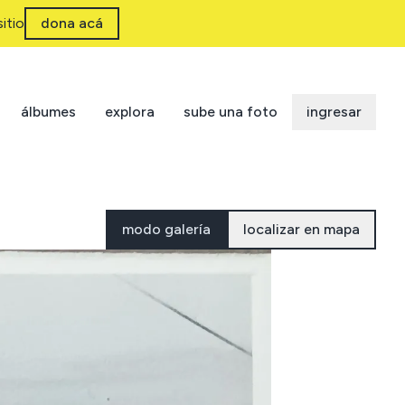
itio
dona acá
álbumes
explora
sube una foto
ingresar
modo galería
localizar en mapa