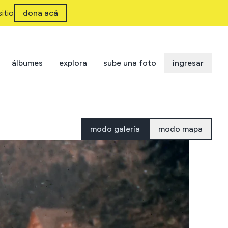
itio
dona acá
álbumes
explora
sube una foto
ingresar
modo galería
modo mapa