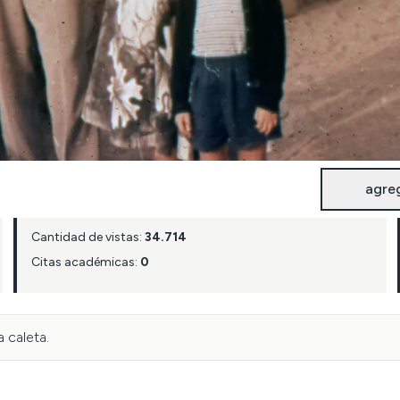
agre
Cantidad de vistas:
34.714
Citas académicas:
0
 caleta.