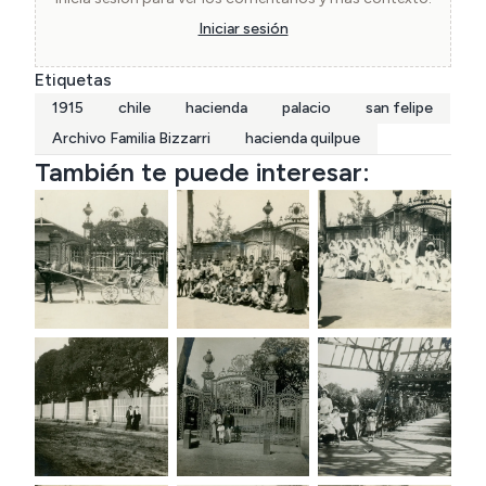
entonces da la orden de demoler el Palacio, por 
Iniciar sesión
lo que hoy en día el Palacio Hacienda de Quilpué 
Etiquetas
se encuentra en ruinas.
1915
chile
hacienda
palacio
san felipe
Archivo Familia Bizzarri
hacienda quilpue
También te puede interesar: