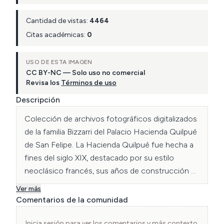
Cantidad de vistas:
4464
Citas académicas:
0
USO DE ESTA IMAGEN
CC BY-NC — Solo uso no comercial
Revisa los
Términos de uso
Descripción
Colección de archivos fotográficos digitalizados 
de la familia Bizzarri del Palacio Hacienda Quilpué 
de San Felipe. La Hacienda Quilpué fue hecha a 
fines del siglo XIX, destacado por su estilo 
neoclásico francés, sus años de construcción 
datan entre los años 1886 y 1914, finalmente en 
Ver más
el año 1985 el terremoto deja graves 
Comentarios de la comunidad
consecuencias en la estructura de la Hacienda, 
por lo que el propietario del terreno de ese 
Inicia sesión para ver los comentarios y más contexto.