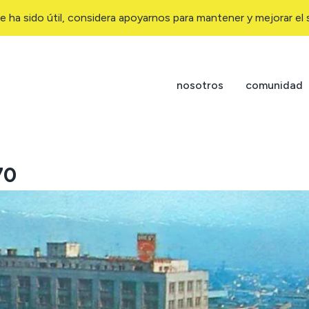
e ha sido útil, considera apoyarnos para mantener y mejorar el s
nosotros
comunidad
70