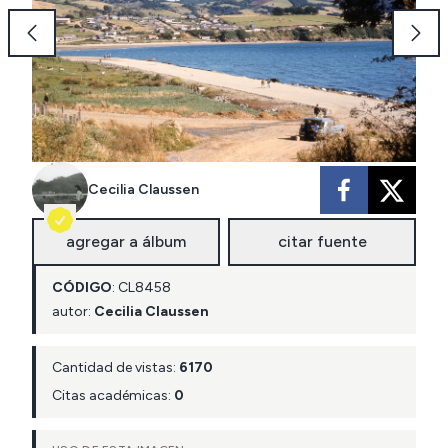
Cecilia Claussen
agregar a álbum
citar fuente
CÓDIGO
:
CL
8458
autor:
Cecilia Claussen
Cantidad de vistas:
6170
Citas académicas:
0