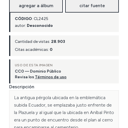
agregar a álbum
citar fuente
CÓDIGO
:
CL
2425
autor:
Desconocido
Cantidad de vistas:
28.903
Citas académicas:
0
USO DE ESTA IMAGEN
CC0 — Dominio Público
Revisa los
Términos de uso
Descripción
La antigua pérgola ubicada en la emblemática 
subida Ecuador, se emplazaba justo enfrente de 
la Plazuela y al igual que la ubicada en Aníbal Pinto 
era un punto de encuentro desde el plan al cerro 
para encaminarse al cementerio 