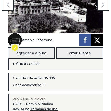
Archivo Enterreno
agregar a álbum
citar fuente
CÓDIGO
:
CL
528
Cantidad de vistas:
15.335
Citas académicas:
1
USO DE ESTA IMAGEN
CC0 — Dominio Público
Revisa los
Términos de uso