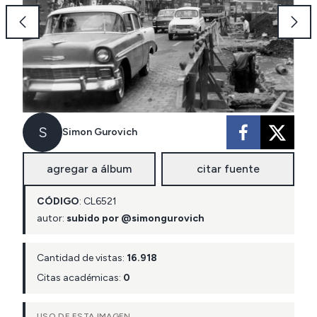
S
Simon Gurovich
agregar a álbum
citar fuente
CÓDIGO
:
CL
6521
autor:
subido por @simongurovich
Cantidad de vistas:
16.918
Citas académicas:
0
USO DE ESTA IMAGEN