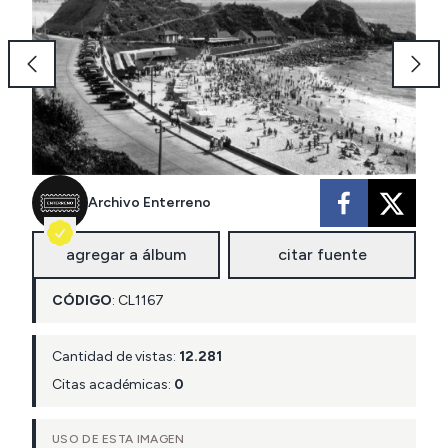
Archivo Enterreno
agregar a álbum
citar fuente
CÓDIGO
:
CL
1167
Cantidad de vistas:
12.281
Citas académicas:
0
USO DE ESTA IMAGEN