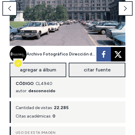
Archivo Fotográfico Dirección de Arquitectura MOP
agregar a álbum
citar fuente
CÓDIGO
:
CL
4940
autor:
desconocido
Cantidad de vistas:
22.285
Citas académicas:
0
USO DE ESTA IMAGEN