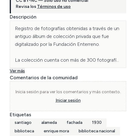
CC BY-NC — Solo uso no comercial
Revisa los
Términos de uso
Descripción
Registro de fotografías obtenidas a través de un 
antiguo álbum de colección privada que fue 
digitalizado por la Fundación Enterreno.

La colección cuenta con más de 300 fotografías 
de todo Chile en alta calidad. Algunas de ellas 
Ver más
presentan daños o envejecimiento del material.
Comentarios de la comunidad
Inicia sesión para ver los comentarios y más contexto.
Iniciar sesión
Etiquetas
santiago
alameda
fachada
1930
biblioteca
enrique mora
biblioteca nacional