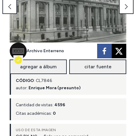
Archivo Enterreno
agregar a álbum
citar fuente
CÓDIGO
:
CL
7846
autor:
Enrique Mora (presunto)
Cantidad de vistas:
4596
Citas académicas:
0
USO DE ESTA IMAGEN