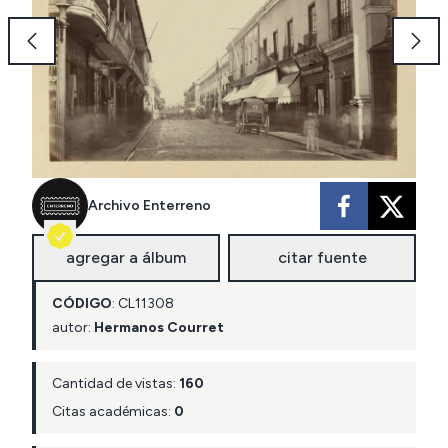
Archivo Enterreno
agregar a álbum
citar fuente
CÓDIGO
:
CL
11308
autor:
Hermanos Courret
Cantidad de vistas:
160
Citas académicas:
0