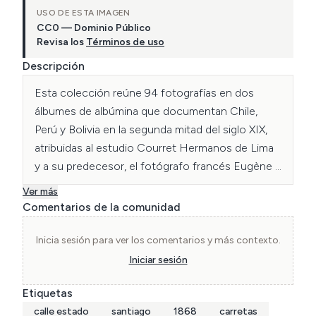
USO DE ESTA IMAGEN
CC0 — Dominio Público
Revisa los
Términos de uso
Descripción
Esta colección reúne 94 fotografías en dos 
álbumes de albúmina que documentan Chile, 
Perú y Bolivia en la segunda mitad del siglo XIX, 
atribuidas al estudio Courret Hermanos de Lima 
y a su predecesor, el fotógrafo francés Eugène 
Maunoury.

Ver más
Maunoury recorrió Chile entre 1858 y 1860 
Comentarios de la comunidad
antes de establecerse en Lima, donde fundó uno 
de los estudios más influyentes de la época. 
Inicia sesión para ver los comentarios y más contexto.
Eugenio Courret llegó a trabajar con él en 1861 y, 
Iniciar sesión
junto a su hermano Aquiles, fundó en 1863 su 
Etiquetas
propio estudio —heredero directo del archivo y 
calle estado
santiago
1868
carretas
equipos de Maunoury en 1865. Es probable que 